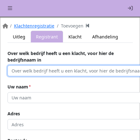
In
Klachtenregistratie
Toevoegen
Beginpagina
Uitleg
Registrant
Klacht
Afhandeling
Over welk bedrijf heeft u een klacht, voor hier de
bedrijfsnaam in
Uw naam
Adres